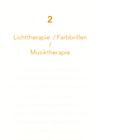
2
Lichttherapie / Farbbrillen
/
Musiktherapie
Die Bioptron-Lichttherapie,
SpektroChrom-Farbbrillen und
BioCore-Kopfhörer mit Hautsensor
sind nützliche Technologien, um
Körper und Geist ganzheitlich zu
stärken und Probleme in den griff
zu bekommen. Während Licht-
und Farbstrahlen gezielt bei
körperlichen und emotionalen