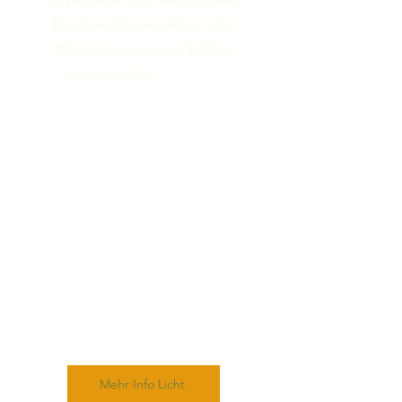
Beschwerden wie Akne oder
Winterdepressionen helfen,
unterstützt die
individuell
abgestimmte Musiktherapie über
die Kopfhörer mit Haut-Sensor
eine tiefe mentale Harmonisierung
– begleitet von Wasseraufladung
und Analyse mit dem BioWell
System.
Mehr Infos.
In meinem
Shop finden Sie dazu auch
spezielle Musiktracks – ein Besuch
lohnt sich!
Mehr Info Licht