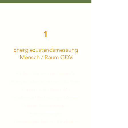
1
Energiezustandsmessung
Mensch / Raum GDV.
Erleben Sie eine umfassende
Energiezustandsmessung für Ihren
Körper , oder Raum. Mit
modernster Technologie können
Chakren Auswertungen ,
Energiereserven
Unverträglichkeiten , Blockaden