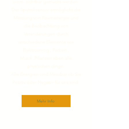
u.v.m. sichtbar gemacht werden.
Der Sputniksensor ermöglicht die
Messung von Raumenergie und
die Beobachtung von
Veränderungen durch
verschiedene Elemente wie
Elektrosmog , Farben ,
Musik ,Pflanzen eben alle
physischen dinge.
Alle Energien sind Messbar ob Sie
Positiv oder Negativ für uns sind.
Mehr Info