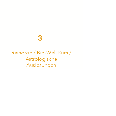
3
Raindrop / Bio-Well Kurs /
Astrologische
Auslesungen
Ich biete dir ganzheitliche
Angebote für Körper, Geist und
Seele – von der entspannenden
Raindrop-Behandlung mit
ätherischen Ölen bei dir zu Hause