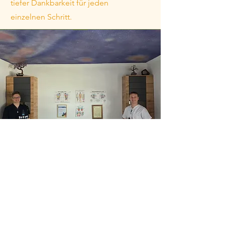
tiefer Dankbarkeit für jeden
einzelnen Schritt.
Über mich
Christoph Gruber
Mein Name ist
.
Geboren und verwurzelt im wunderschönen
Pinzgau, Zell am See. Als Dipl. Gesundheits-