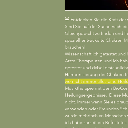
🌟 Entdecken Sie die Kraft der
Sind Sie auf der Suche nach ein
Gleichgewicht zu finden und I
speziell entwickelte Chakren M
brauchen!
Wissenschaftlich getestet und
Ärzte Therapeuten und Ich ha
getestet und dabei erstaunlich
Harmonisierung der Chakren fe
wo nicht immer alles eine Heilu
Musiktherapie mit dem BioCor 
Heilungsergebnisse. Diese Mu
nicht. Immer wenn Sie es brau
verwenden oder Freunden Schi
wurde mehrfach an Menschen G
ich habe zurzeit ein Befristet