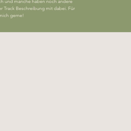
leich und manche haben noch andere
r Track Beschreibung mit dabei. Für
mich gerne!