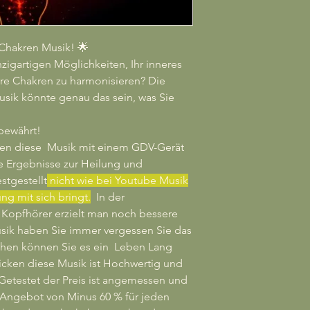
 Chakren Musik! 🌟
zigartigen Möglichkeiten, Ihr inneres
hre Chakren zu harmonisieren? Die
usik könnte genau das sein, was Sie
 bewährt!
ben diese Musik mit einem GDV-Gerät
e Ergebnisse zur Heilung und
stgestellt
nicht wie bei Youtube Musik
ng mit sich bringt.
In der
Kopfhörer erzielt man noch bessere
sik haben Sie immer vergessen Sie das
chen können Sie es ein Leben Lang
cken diese Musik ist Hochwertig und
etestet der Preis ist angemessen und
es Angebot von Minus 60 % für jeden