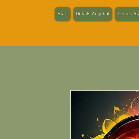
Start
Details Angebot
Details A