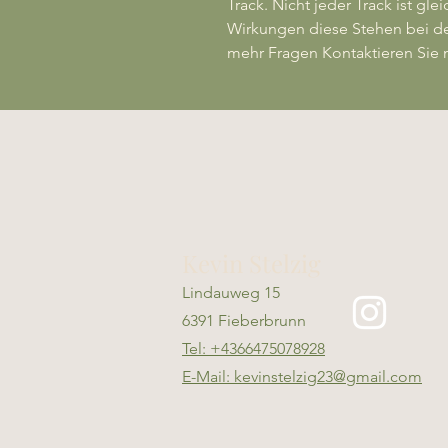
Track. Nicht jeder Track ist g
Wirkungen diese Stehen bei de
mehr Fragen Kontaktieren Sie 
Kevin Stelzig
Lindauweg 15
6391 Fieberbrunn
Tel: +4366475078928
E-Mail: kevinstelzig23@gmail.com