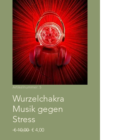
Artikelnummer: 5
Wurzelchakra
Musik gegen
Stress
Standardpreis
Sale-
 € 10,00 
€ 4,00
Preis