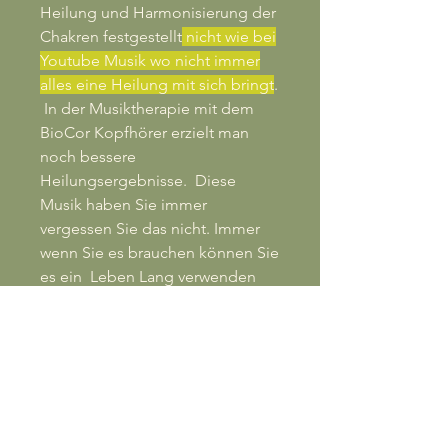
Heilung und Harmonisierung der
Chakren festgestellt
nicht wie bei
Youtube Musik wo nicht immer
alles eine Heilung mit sich bringt
.
In der Musiktherapie mit dem
BioCor Kopfhörer erzielt man
noch bessere
Heilungsergebnisse. Diese
Musik haben Sie immer
vergessen Sie das nicht. Immer
wenn Sie es brauchen können Sie
es ein Leben Lang verwenden
oder Freunden Schicken diese
Musik ist Hochwertig und wurde
mehrfach an Menschen Getestet
der Preis ist angemessen und ich
habe zurzeit ein Befristetes
Angebot von Minus 60 % für
jeden Track. Nicht jeder Track ist