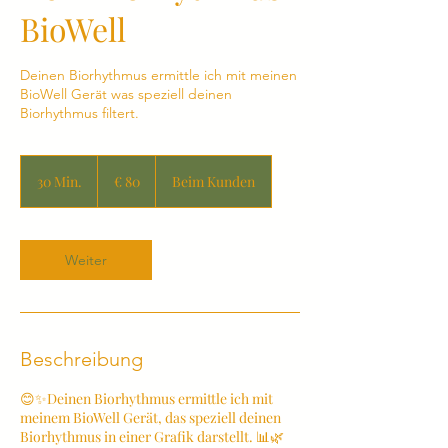
BioWell
Deinen Biorhythmus ermittle ich mit meinen
BioWell Gerät was speziell deinen
Biorhythmus filtert.
80
Euro
30 Min.
3
€ 80
Beim Kunden
0
M
i
n
Weiter
.
Beschreibung
😊✨Deinen Biorhythmus ermittle ich mit
meinem BioWell Gerät, das speziell deinen
Biorhythmus in einer Grafik darstellt. 📊🌿