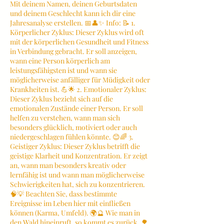
Mit deinem Namen, deinen Geburtsdaten
und deinem Geschlecht kann ich dir eine
Jahresanalyse erstellen. 📅👤✨ Info: 📝 1.
Körperlicher Zyklus: Dieser Zyklus wird oft
mit der körperlichen Gesundheit und Fitness
in Verbindung gebracht. Er soll anzeigen,
wann eine Person körperlich am
leistungsfähigsten ist und wann sie
möglicherweise anfälliger für Müdigkeit oder
Krankheiten ist. 💪🌟 2. Emotionaler Zyklus:
Dieser Zyklus bezieht sich auf die
emotionalen Zustände einer Person. Er soll
helfen zu verstehen, wann man sich
besonders glücklich, motiviert oder auch
niedergeschlagen fühlen könnte. 😊🌈 3.
Geistiger Zyklus: Dieser Zyklus betrifft die
geistige Klarheit und Konzentration. Er zeigt
an, wann man besonders kreativ oder
lernfähig ist und wann man möglicherweise
Schwierigkeiten hat, sich zu konzentrieren.
🧠💡 Beachten Sie, dass bestimmte
Ereignisse im Leben hier mit einfließen
können (Karma, Umfeld). 🌍🔮 Wie man in
den Wald hineinruft, so kommt es zurück. 🌳