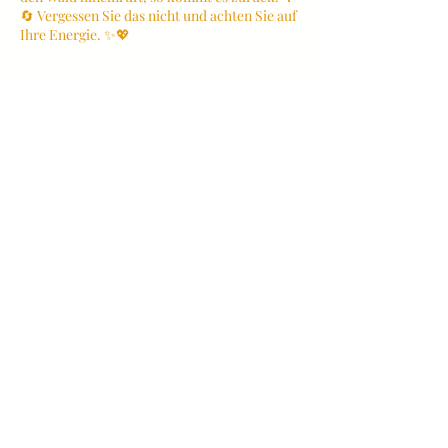
🔄 Vergessen Sie das nicht und achten Sie auf
Ihre Energie. ✨💖
Kontaktangaben
+4366475078928
kevinstelzig23@gmail.com
Lindauweg 15, Fieberbrunn, Austria
Kevin Stelzig