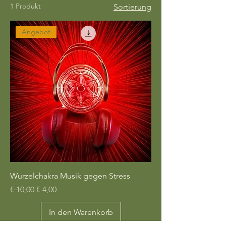
1 Produkt
Sortierung
Angebot
Wurzelchakra Musik gegen Stress
Standardpreis
Sale-Preis
€ 10,00
€ 4,00
In den Warenkorb